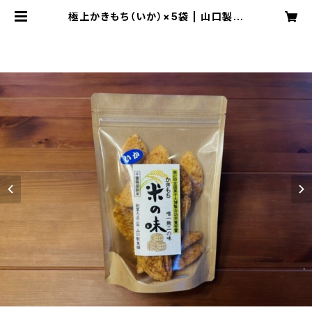
極上かきもち（いか）×5袋 | 山口製菓
舗の甘食 通販サイト【公式】